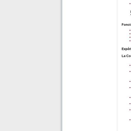
Fonct
Expér
La Co