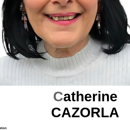
C
atherine
CAZORLA
tion