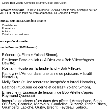
Cours Bob Villette-Comédie Errante Oissel puis Cléon
Parcours artistique
En 1982, Catherine CAZORLA fait le choix artistique de Bob
VILLETTE et de la toute nouvelle compagnie: La Comédie Errante.
ions au sein de La Comédie Errante
Comédienne
Formatrice
Autrice
Créatrice de costumes
ience professionnelle
médie Errante (1987-Présent)
Eléonore (« Flora » Yoland Simon),
Emilienne Patte-en-l’air (« A Dieu vat » Bob Villette/Agnès
Dewitte),
Rosita (« Rosita au Taillandierland » Bob Villette),
Patricia (« L’Amour dans une usine de poissons » Israël
Horovitz),
Molly Stern (« Une tendresse inespérée » Israël Horovitz),
Béatrice («Couleur de cerne et de lilas» Yoland Simon),
Ernestine (« Essence de fenouil » de Bob Villette d’après
Raymond Queneau)
Interprète de divers rôles dans des pièce d’ Aristophane, Sean
O’Casey, Corneille, Marivaux, Courteline, Ruzante, Pinter, Ribes,
Grumberg, Labiche, Guitry, Brecht, Feydeau, Sabrou.