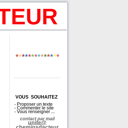
CTEUR
*
*
*
*
*
*
*
*
*
*
*
*
*
*
VO
US SOUHAITEZ
- Proposer un texte
- Commenter le site
- Vous renseigner ...
contact par mail
unite@
cheminsdacteur