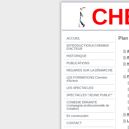
CH
Plan
ACCUEIL
INTRODUCTION A CHEMINS
D'ACTEUR
A
HISTORIQUE
I
PUBLICATIONS
H
REGARDS SUR LA DÉMARCHE
P
LES FORMATIONS Chemins
d'Acteur
LES SPECTACLES
SPECTACLES "JEUNE PUBLIC"
COMEDIE ERRANTE
(compagnie professionnelle de
création)
R
En construction
L
CONTACT