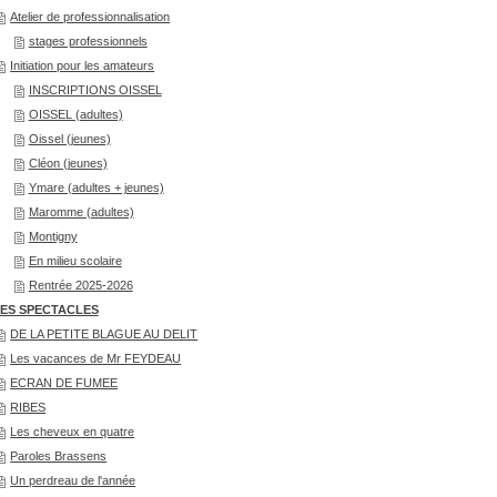
Atelier de professionnalisation
stages professionnels
Initiation pour les amateurs
INSCRIPTIONS OISSEL
OISSEL (adultes)
Oissel (jeunes)
Cléon (jeunes)
Ymare (adultes + jeunes)
Maromme (adultes)
Montigny
En milieu scolaire
Rentrée 2025-2026
ES SPECTACLES
DE LA PETITE BLAGUE AU DELIT
Les vacances de Mr FEYDEAU
ECRAN DE FUMEE
RIBES
Les cheveux en quatre
Paroles Brassens
Un perdreau de l'année