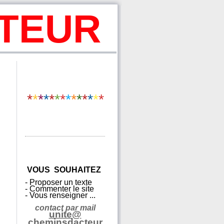
CTEUR
*
*
*
*
*
*
*
*
*
*
*
*
*
*
VO
US SOUHAITEZ
- Proposer un texte
- Commenter le site
- Vous renseigner ...
contact par mail
unite@
cheminsdacteur