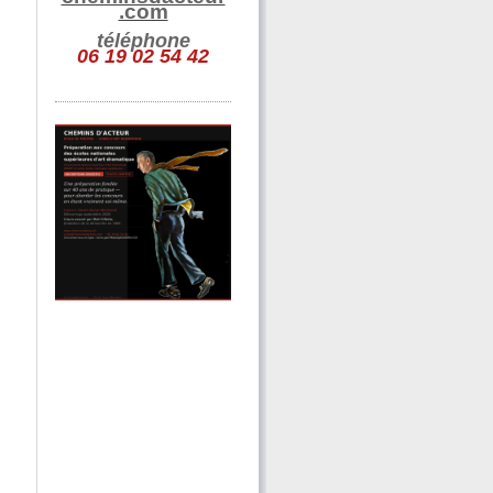
.com
téléphone
06 19 02 54 42