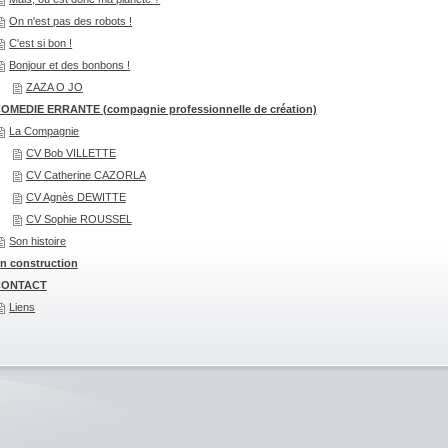
On n'est pas des robots !
C'est si bon !
Bonjour et des bonbons !
ZAZA O JO
OMEDIE ERRANTE (compagnie professionnelle de création)
La Compagnie
CV Bob VILLETTE
CV Catherine CAZORLA
CV Agnès DEWITTE
CV Sophie ROUSSEL
Son histoire
n construction
CONTACT
Liens