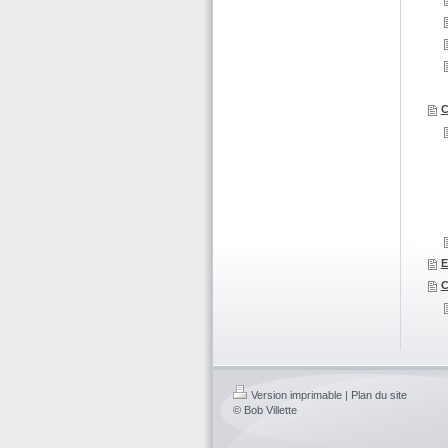
C
E
Version imprimable
|
Plan du site
© Bob Villette