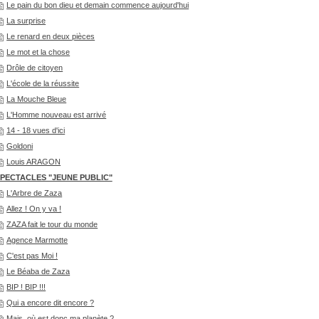
Le pain du bon dieu et demain commence aujourd'hui
La surprise
Le renard en deux pièces
Le mot et la chose
Drôle de citoyen
L'école de la réussite
La Mouche Bleue
L'Homme nouveau est arrivé
14 - 18 vues d'ici
Goldoni
Louis ARAGON
PECTACLES "JEUNE PUBLIC"
L'Arbre de Zaza
Allez ! On y va !
ZAZA fait le tour du monde
Agence Marmotte
C'est pas Moi !
Le Béaba de Zaza
BIP ! BIP !!!
Qui a encore dit encore ?
Mais, où est donc ma planète ?