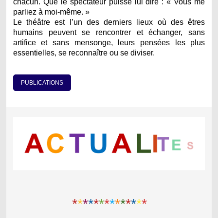
chacun. Que le spectateur puisse lui dire : « Vous me
parliez à moi-même. »
Le théâtre est l’un des derniers lieux où des êtres
humains peuvent se rencontrer et échanger, sans
artifice et sans mensonge, leurs pensées les plus
essentielles, se reconnaître ou se diviser.
PUBLICATIONS
*
*
*
*
*
*
*
*
*
*
*
*
*
*