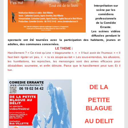
Interprétation sur
scène par les
comédiens
professionnels
de la Comédie
Errante.
Les scènes vidéos
diffusées pendant le
spectacle ont été tournées avec la participation des habitants, jeunes et
adultes, des communes concernées.
LE THEME :
Harcèlement ? « Ce n’est qu’une « blagounette ». » « Il faut avoir de l’humour. » « Il
faut bien rigoler un peu. » « tu es soupe-au-lait » Les sous-entendus, les allusions,
les humiliations, les reproches, les mensonges sont des armes efficaces pour
déstabiliser, soumettre, et enfin détruire. Parce que le harcèlement peut tuer. Et il
tue.
DE LA
PETITE
BLAGUE
AU DELIT