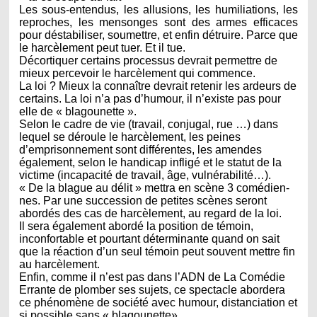
Les sous-entendus, les allusions, les humiliations, les
reproches, les mensonges sont des armes efficaces
pour déstabiliser, soumettre, et enfin détruire. Parce que
le harcèlement peut tuer. Et il tue.
Décortiquer certains processus devrait permettre de
mieux percevoir le harcèlement qui commence.
La loi ? Mieux la connaître devrait retenir les ardeurs de
certains. La loi n’a pas d’humour, il n’existe pas pour
elle de « blagounette ».
Selon le cadre de vie (travail, conjugal, rue …) dans
lequel se déroule le harcèlement, les peines
d’emprisonnement sont différentes, les amendes
également, selon le handicap infligé et le statut de la
victime (incapacité de travail, âge, vulnérabilité…).
« De la blague au délit » mettra en scène 3 comédien-
nes. Par une succession de petites scènes seront
abordés des cas de harcèlement, au regard de la loi.
Il sera également abordé la position de témoin,
inconfortable et pourtant déterminante quand on sait
que la réaction d’un seul témoin peut souvent mettre fin
au harcèlement.
Enfin, comme il n’est pas dans l’ADN de La Comédie
Errante de plomber ses sujets, ce spectacle abordera
ce phénomène de société avec humour, distanciation et
si possible sans « blagounette».