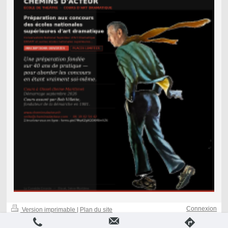
Connexion
Version imprimable
|
Plan du site
-
Affichage Web
-
© Bob Villette