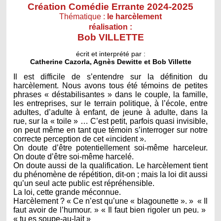
Création Comédie Errante 2024-2025
Thématique
:
le harcèlement
réalisation :
Bob VILLETTE
écrit et interprété par :
Catherine Cazorla, Agnès Dewitte et Bob Villette
Il est difficile de s’entendre sur la définition du
harcèlement. Nous avons tous été témoins de petites
phrases « déstabilisantes » dans le couple, la famille,
les entreprises, sur le terrain politique, à l’école, entre
adultes, d’adulte à enfant, de jeune à adulte, dans la
rue, sur la « toile » … C’est petit, parfois quasi invisible,
on peut même en tant que témoin s’interroger sur notre
correcte perception de cet «incident ».
On doute d’être potentiellement soi-même harceleur.
On doute d’être soi-même harcelé.
On doute aussi de la qualification. Le harcèlement tient
du phénomène de répétition, dit-on ; mais la loi dit aussi
qu’un seul acte public est répréhensible.
La loi, cette grande méconnue.
Harcèlement ? « Ce n’est qu’une « blagounette ». » « Il
faut avoir de l’humour. » « Il faut bien rigoler un peu. »
« tu es soupe-au-lait »