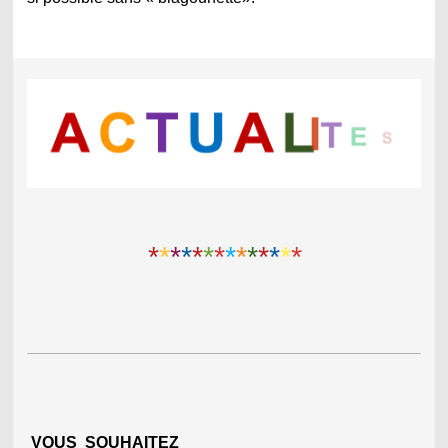
*
*
*
*
*
*
*
*
*
*
*
*
*
*
VO
US SOUHAITEZ