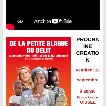
PROCHA
INE
CREATIO
N
vendredi 12
septembre
à
20h30
Espace Aragon
OISSEL